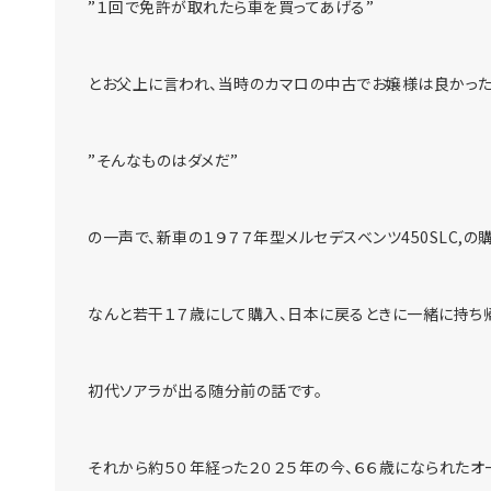
”１回で免許が取れたら車を買ってあげる”
とお父上に言われ、当時のカマロの中古でお嬢様は良かっ
”そんなものはダメだ”
の一声で、新車の１９７７年型メルセデスベンツ450SLC,
なんと若干１７歳にして購入、日本に戻るときに一緒に持ち帰
初代ソアラが出る随分前の話です。
それから約５０年経った２０２５年の今、６６歳になられた