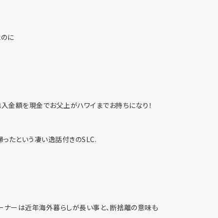
たのに
の購入金額を現金でお父上がハワイまでお持ちになり！
ったという凄い逸話付きのSLC.
オーナーは近年海外暮らしが長い事と、断捨離の意味も