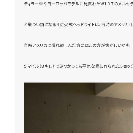
ディラー車やヨーロッパモデルに見慣れたW１０７のメルセ
と厳つい顔になる４灯火式ヘッドライトは、当時のアメリカ
当時アメリカに慣れ親しんだ方にはこの方が懐かしいかも。
５マイル（８キロ）でぶつかっても平気な様に作られたショッ