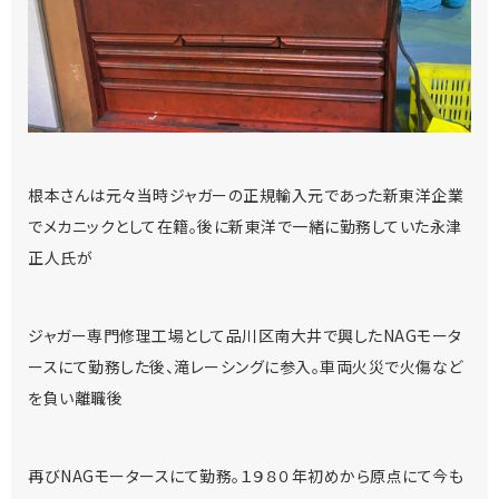
根本さんは元々当時ジャガーの正規輸入元であった新東洋企業
でメカニックとして在籍。後に新東洋で一緒に勤務していた永津
正人氏が
ジャガー専門修理工場として品川区南大井で興したNAGモータ
ースにて勤務した後、滝レーシングに参入。車両火災で火傷など
を負い離職後
再びNAGモータースにて勤務。１９８０年初めから原点にて今も